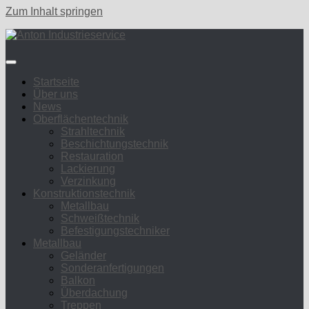
Zum Inhalt springen
Startseite
Über uns
News
Oberflächentechnik
Strahltechnik
Beschichtungstechnik
Restauration
Lackierung
Verzinkung
Konstruktionstechnik
Metallbau
Schweißtechnik
Befestigungstechniker
Metallbau
Geländer
Sonderanfertigungen
Balkon
Überdachung
Treppen