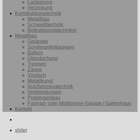
Lackierung
Verzinkung
Konstruktionstechnik
Metallbau
Schweißtechnik
Befestigungstechniker
Metallbau
Geländer
Sonderanfertigungen
Balkon
Überdachung
Treppen
Zäune
Vordach
Metallkunst
Nutzfahrzeugtechnik
Verblendungen
Prototypenbau
Fahrrad- oder Mülltonnen Garage / Gartenhaus
Kontakt
slider