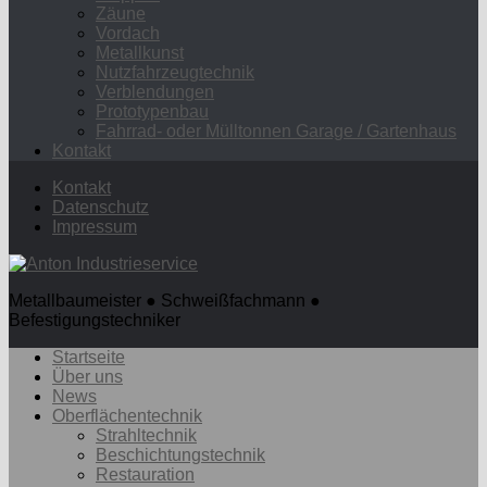
Zäune
Vordach
Metallkunst
Nutzfahrzeugtechnik
Verblendungen
Prototypenbau
Fahrrad- oder Mülltonnen Garage / Gartenhaus
Kontakt
Kontakt
Datenschutz
Impressum
Metallbaumeister ● Schweißfachmann ●
Befestigungstechniker
Startseite
Über uns
News
Oberflächentechnik
Strahltechnik
Beschichtungstechnik
Restauration